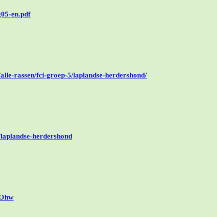
g05-en.pdf
lle-rassen/fci-groep-5/laplandse-herdershond/
p/laplandse-herdershond
SOhw