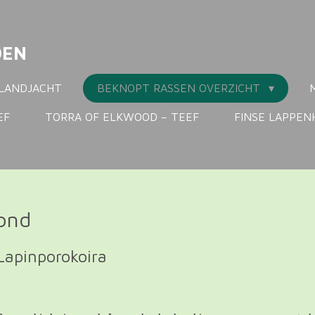
DEN
LANDJACHT
BEKNOPT RASSEN OVERZICHT
EF
TORRA OF ELKWOOD – TEEF
FINSE LAPPE
ond
Lapinporokoira