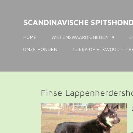
Ga
direct
SCANDINAVISCHE SPITSHON
naar
de
HOME
WETENSWAARDIGHEDEN
E
hoofdinhoud
ONZE HONDEN
TORRA OF ELKWOOD – TE
Finse Lappenherdersh