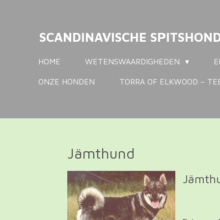
Ga
direct
SCANDINAVISCHE SPITSHON
naar
de
HOME
WETENSWAARDIGHEDEN
E
hoofdinhoud
ONZE HONDEN
TORRA OF ELKWOOD – TE
Jämthund
Jämth