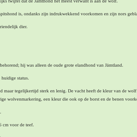
ijks twijfel dat de Jämthond het meest verwant is aan de wolf.
spitshond is, ondanks zijn indrukwekkend voorkomen en zijn nors gebla
riendelijk dier.
s behorend; hij was alleen de oude grote elandhond van Jämtland.
huidige status.
maar tegelijkertijd sterk en lenig. De vacht heeft de kleur van de wolf m
ige wolvenmarkering, een kleur die ook op de borst en de benen voork
.
6 cm voor de teef.