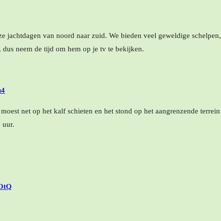
nze jachtdagen van noord naar zuid. We bieden veel geweldige schelpen
r, dus neem de tijd om hem op je tv te bekijken.
u4
 moest net op het kalf schieten en het stond op het aangrenzende terrei
wee uur.
fOtQ