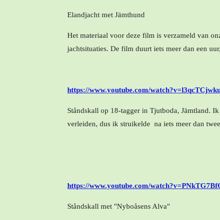
Elandjacht met Jämthund
Het materiaal voor deze film is verzameld van o
jachtsituaties. De film duurt iets meer dan een uu
https://www.youtube.com/watch?v=l3qcTCjwk
Ståndskall op 18-tagger in Tjutboda, Jämtland. Ik
verleiden, dus ik struikelde na iets meer dan t
https://www.youtube.com/watch?v=PNkTG7B
Ståndskall met "Nyboåsens Alva"