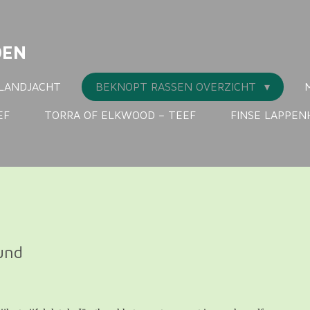
DEN
LANDJACHT
BEKNOPT RASSEN OVERZICHT
EF
TORRA OF ELKWOOD – TEEF
FINSE LAPPE
und