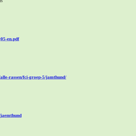
ts
g05-en.pdf
lle-rassen/fci-groep-5/jamthund/
p/jaemthund