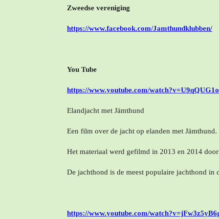
Zweedse vereniging
https://www.facebook.com/Jamthundklubben/
You Tube
https://www.youtube.com/watch?v=U9qQUG1o
Elandjacht met Jämthund
Een film over de jacht op elanden met Jämthund. 
Het materiaal werd gefilmd in 2013 en 2014 door 
De jachthond is de meest populaire jachthond in 
https://www.youtube.com/watch?v=jFw3z5yB6