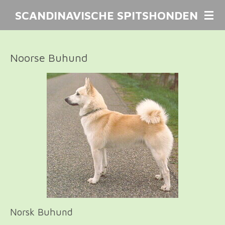
Ga
SCANDINAVISCHE SPITSHONDEN
direct
naar
de
Noorse Buhund
hoofdinhoud
Norsk Buhund