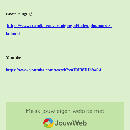
rasvereniging
https://www.scandia-rasvereniging.nl/index.php/noorse-
buhund
Youtube
https://www.youtube.com/watch?v=HdB8DIh9o6A
Maak jouw eigen website met
JouwWeb