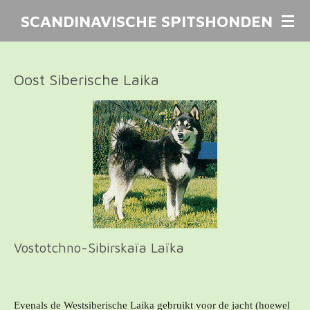
Ga
SCANDINAVISCHE SPITSHONDEN
direct
naar
de
Oost Siberische Laika
hoofdinhoud
Vostotchno-Sibirskaïa Laïka
Evenals de Westsiberische Laika gebruikt voor de jacht (hoewel