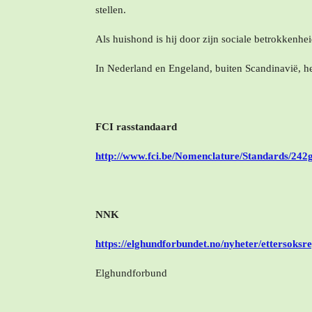
stellen
Als huishond is hij door zijn sociale betrokkenh
In Nederland en Engeland, buiten Scandinavië, he
FCI rasstandaard
http://www.fci.be/Nomenclature/Standards/242
NNK
https://elghundforbundet.no/nyheter/ettersoksr
Elghundforbund