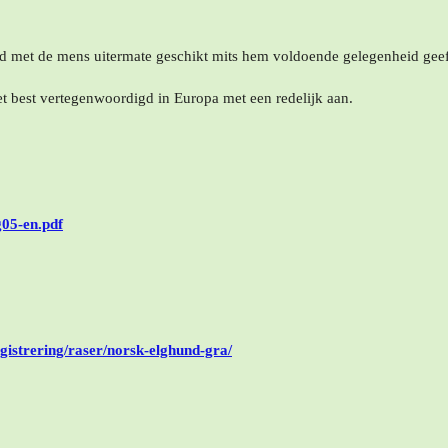
.
eid met de mens uitermate geschikt mits hem voldoende gelegenheid geeft
t best vertegenwoordigd in Europa met een redelijk aan.
g05-en.pdf
egistrering/raser/norsk-elghund-gra/