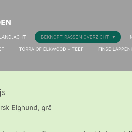
DEN
LANDJACHT
BEKNOPT RASSEN OVERZICHT
EF
TORRA OF ELKWOOD – TEEF
FINSE LAPPE
js
rsk Elghund, grå