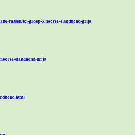
lle-rassen/fci-groep-5/noorse-elandhond-grijs
/noorse-elandhond-grijs
andhond.html