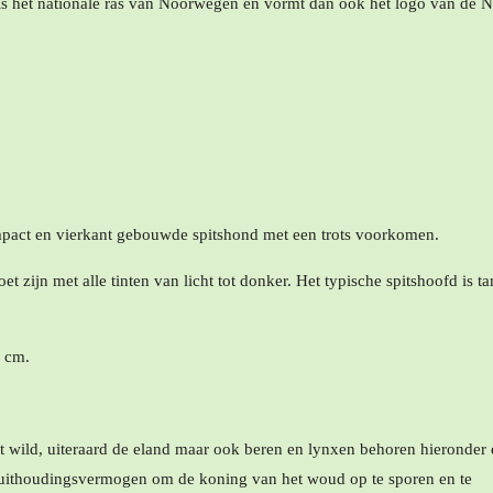
is het nationale ras van Noorwegen en vormt dan ook het logo van de 
mpact en vierkant gebouwde spitshond met een trots voorkomen.
oet zijn met alle tinten van licht tot donker. Het typische spitshoofd is
9 cm.
 wild, uiteraard de eland maar ook beren en lynxen behoren hieronder 
 uithoudingsvermogen om de koning van het woud op te sporen en te