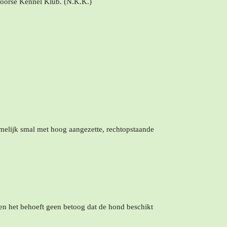
Noorse Kennel Klub. (N.K.K.)
 tamelijk smal met hoog aangezette, rechtopstaande
en het behoeft geen betoog dat de hond beschikt